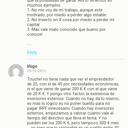
que la posibilidad de ganar. Ahí lo tenemos en
muchos ejemplos:
1.-No me voy de mi trabajo, aunque esté
motivado, por miedo a perder algo estable.
2.-No invierto en X cosa por miedo a perder mi
capital.
3.-Mas vale malo conocido que bueno por
conocer
…..
Reply
Iñigo
29/10/2012
Touche! no tiene nada que ver el emprendedor
de 25, con el de 45 por necesidades económicas,
ni el que viene de ganar 200 K € con el que viene
de 20 K €. Y pongo otro factor, la existencia de
inversores externos. Cuando no hay, da lo mismo,
es más lo lógico es no poner sueldo para no
pagar IRPF innecesario. Cuando hay inversores
externos, empezamos a valorar cuanto vale el
tiempo del directivo que lleva el tema. Y no
pueden ser los 200 K €, pero tampoco 500 € mes
… yo creo que lo razonable es un sueldo entre 20