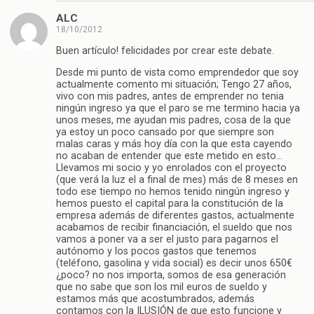
ALC
18/10/2012
Buen artículo! felicidades por crear este debate.
Desde mi punto de vista como emprendedor que soy
actualmente comento mi situación; Tengo 27 años,
vivo con mis padres, antes de emprender no tenia
ningún ingreso ya que el paro se me termino hacia ya
unos meses, me ayudan mis padres, cosa de la que
ya estoy un poco cansado por que siempre son
malas caras y más hoy día con la que esta cayendo
no acaban de entender que este metido en esto…
Llevamos mi socio y yo enrolados con el proyecto
(que verá la luz el a final de mes) más de 8 meses en
todo ese tiempo no hemos tenido ningún ingreso y
hemos puesto el capital para la constitución de la
empresa además de diferentes gastos, actualmente
acabamos de recibir financiación, el sueldo que nos
vamos a poner va a ser el justo para pagarnos el
autónomo y los pocos gastos que tenemos
(teléfono, gasolina y vida social) es decir unos 650€
¿poco? no nos importa, somos de esa generación
que no sabe que son los mil euros de sueldo y
estamos más que acostumbrados, además
contamos con la ILUSIÓN de que esto funcione y