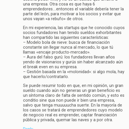
una empresa. Otra cosa es que haya 6
emprendedores….entonces el variable debería tener la
parte del león, para motivar a los socios y evitar que
unos vayan «a rebufo» de otros.
En mi experiencia, las startups que he conocido cuyos
socios fundadores han tenido sueldos exhorbitantes
han compartido las siguientes características:
– Modelo bola de nieve: busca de financiación
constante sin llegar nunca al mercado, lo que tú
llamas «encaje producto-mercado».
– Aura del falso gurú: los fundadores llevan años
yendo de visionarios y gurús sin haber alcanzado aún
el break even en su empresa.
– Gestión basada en la «molonidad»: si algo mola, hay
que hacerlo/contratarlo.
Se puede resumir todo en que, en mi opinión, un gran
sueldo cuando aún no generas un gran beneficio es
un síntoma claro de falta de sentido común, y esto es
conditio sine qua non puede ir bien una empresa,
salvo que tenga muuuuucha suerte. En la mayoría de
los casos se tratará de emprendedores cuyo modelo
de negocio real es emprender, captar financiación
pública y privada, quemar las naves y a por otra.