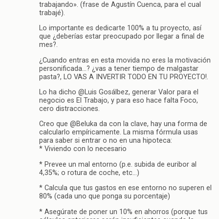
trabajando». (frase de Agustín Cuenca, para el cual
trabajé).
Lo importante es dedicarte 100% a tu proyecto, así
que ¿deberías estar preocupado por llegar a final de
mes?.
¿Cuando entras en esta movida no eres la motivación
personificada…? ¿vas a tener tiempo de malgastar
pasta?, LO VAS A INVERTIR TODO EN TU PROYECTO!.
Lo ha dicho @Luis Gosálbez, generar Valor para el
negocio es El Trabajo, y para eso hace falta Foco,
cero distracciones.
Creo que @Beluka da con la clave, hay una forma de
calcularlo empíricamente. La misma fórmula usas
para saber si entrar o no en una hipoteca:
* Viviendo con lo necesario
* Prevee un mal entorno (p.e. subida de euribor al
4,35%; o rotura de coche, etc…)
* Calcula que tus gastos en ese entorno no superen el
80% (cada uno que ponga su porcentaje)
* Asegúrate de poner un 10% en ahorros (porque tus