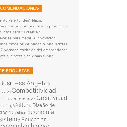
ECOMENDACIONES
anto vale tu idea? Nada.
bes buscar clientes para tu producto o
ductos para tu cliente?
recetas para matar la innovación
unos modelos de negocio innovadores
 7 pecados capitales del emprendedor
os business plan y más funnel
DE ETIQUETAS
Business Angel
CIO
Competitividad
ración
Creatividad
Conferencias
acion
Cultura
Diseño de
ourcing
Economía
cios
Diversidad
sistema
Educacion
prendedores