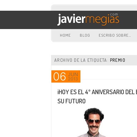
HOME
BLOG
ESCRIBO SOBRE…
Ir al contenido principal
Ir al contenido secundario
ARCHIVO DE LA ETIQUETA:
PREMIO
06
JUN
2013
¡HOY ES EL 4º ANIVERSARIO DE
SU FUTURO