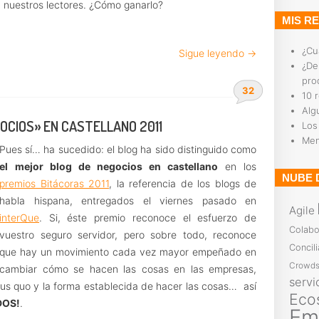
ra nuestros lectores. ¿Cómo ganarlo?
MIS R
¿Cu
Sigue leyendo →
¿De
pro
32
10 
Alg
OCIOS» EN CASTELLANO 2011
Los
Men
Pues sí… ha sucedido: el blog ha sido distinguido como
el
mejor blog de negocios en castellano
en los
NUBE 
premios Bitácoras 2011
, la referencia de los blogs de
habla hispana, entregados el viernes pasado en
Agile
interQue
. Si, éste premio reconoce el esfuerzo de
Colabo
vuestro seguro servidor, pero sobre todo, reconoce
Concili
que hay un movimiento cada vez mayor empeñado en
Crowds
cambiar cómo se hacen las cosas en las empresas,
servi
s quo y la forma establecida de hacer las cosas… así
Eco
DOS!
.
Em