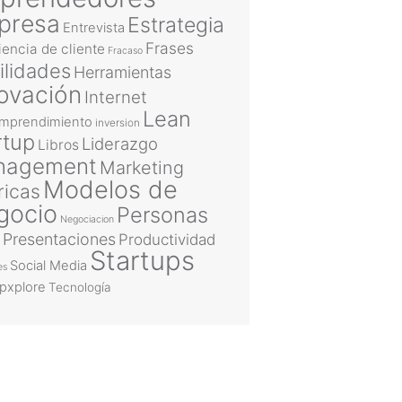
presa
Estrategia
Entrevista
Frases
iencia de cliente
Fracaso
ilidades
Herramientas
ovación
Internet
Lean
emprendimiento
inversion
rtup
Liderazgo
Libros
nagement
Marketing
Modelos de
ricas
gocio
Personas
Negociacion
Presentaciones
Productividad
Startups
Social Media
es
upxplore
Tecnología