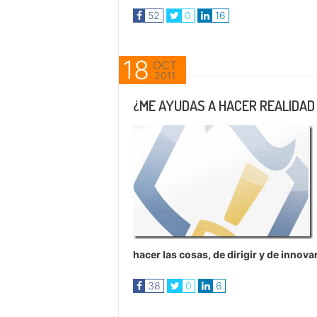
52
0
16
18
OCT
2011
¿ME AYUDAS A HACER REALIDAD
hacer las cosas, de dirigir y de innov
38
0
6