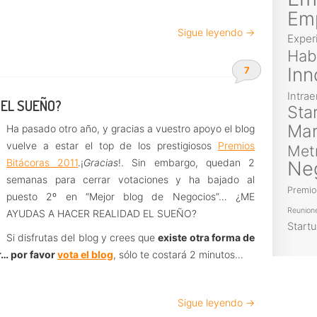
Em
Sigue leyendo →
Exper
Hab
Inn
7
Intra
 EL SUEÑO?
Sta
Ma
Ha pasado otro año, y gracias a vuestro apoyo el blog
vuelve a estar el top de los prestigiosos
Premios
Met
Bitácoras 2011
.¡
Gracias
!. Sin embargo, quedan 2
Ne
semanas para cerrar votaciones y ha bajado al
Premio
puesto 2º en “Mejor blog de Negocios”… ¿ME
Reunion
AYUDAS A HACER REALIDAD EL SUEÑO?
Start
Si disfrutas del blog y crees que
existe otra forma de
ar… por favor
vota el blog
, sólo te costará 2 minutos…
Sigue leyendo →