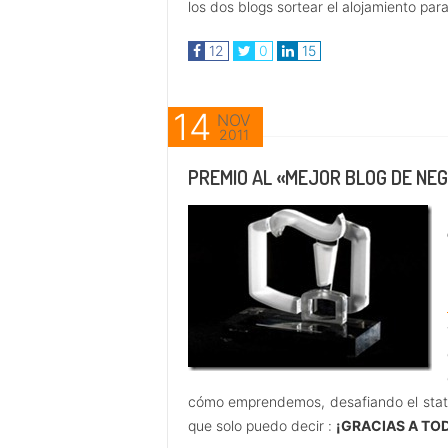
los dos blogs sortear el alojamiento pa
12
0
15
14
NOV
2011
PREMIO AL «MEJOR BLOG DE NEG
cómo emprendemos, desafiando el statu
que solo puedo decir :
¡GRACIAS A TO