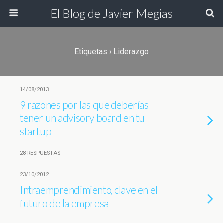
El Blog de Javier Megias
Etiquetas › Liderazgo
14/08/2013
9 razones por las que deberías
tener un advisory board en tu
startup
28 RESPUESTAS
23/10/2012
Intraemprendimiento, clave en el
futuro de la empresa