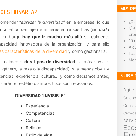
MIS R
O GESTIONARLA?
¿Cu
ecomendar “
abrazar la diversidad
” en la empresa, lo que
¿De
ar el porcentaje de mujeres entre sus filas (
sin duda
pro
in embargo
hay que ir mucho más allá
si realmente
10 
pacidad innovadora de la organización, y para ello
Alg
as características de la diversidad
y cómo gestionarla.
Los
Men
n realmente
dos tipos de diversidad
, la más obvia o
l género, la raza o la discapacidad), y la menos obvia y
NUBE 
etencias, experiencia, cultura… y como decíamos antes,
arácter estético: ambos tipos son necesarios.
Agile
DIVERSIDAD “INVISIBLE”
Colabo
Experiencia
Concili
Competencias
Crowds
servi
Cultura
Eco
Religión
Em
Estilo de vida