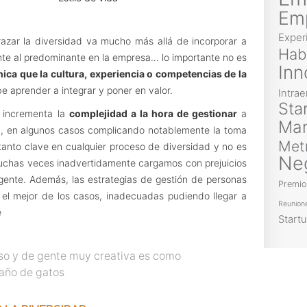
Em
Exper
zar la diversidad va mucho más allá de incorporar a
Hab
te al predominante en la empresa… lo importante no es
Inn
ica que la cultura, experiencia o competencias de la
 aprender a integrar y poner en valor.
Intra
Sta
r, incrementa la
complejidad a la hora de gestionar
a
Ma
a, en algunos casos complicando notablemente la toma
Met
r tanto clave en cualquier proceso de diversidad y no es
Ne
muchas veces inadvertidamente cargamos con prejuicios
e gente. Además, las estrategias de gestión de personas
Premio
el mejor de los casos, inadecuadas pudiendo llegar a
Reunion
e
Start
rso y de gente muy creativa es como
baño de gatos