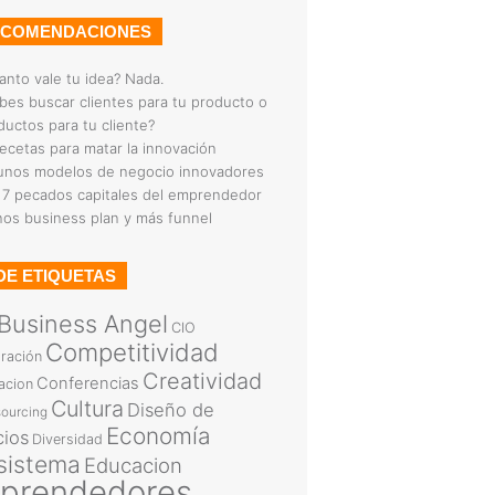
ECOMENDACIONES
anto vale tu idea? Nada.
bes buscar clientes para tu producto o
ductos para tu cliente?
recetas para matar la innovación
unos modelos de negocio innovadores
 7 pecados capitales del emprendedor
os business plan y más funnel
DE ETIQUETAS
Business Angel
CIO
Competitividad
ración
Creatividad
Conferencias
acion
Cultura
Diseño de
ourcing
Economía
cios
Diversidad
sistema
Educacion
prendedores