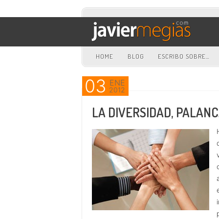
HOME
BLOG
ESCRIBO SOBRE…
Ir al contenido principal
Ir al contenido secundario
03
ENE
2012
LA DIVERSIDAD, PALANC