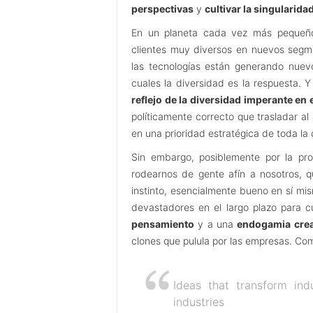
perspectivas
y
cultivar la singularida
En un planeta cada vez más pequeño, 
clientes muy diversos en nuevos segme
las tecnologías están generando nuev
cuales la diversidad es la respuesta. 
reflejo de la diversidad imperante en
políticamente correcto que trasladar a
en una prioridad estratégica de toda la
Sin embargo, posiblemente por la pr
rodearnos de gente afín a nosotros, 
instinto, esencialmente bueno en sí mi
devastadores en el largo plazo para c
pensamiento
y a una
endogamia crea
clones que pulula por las empresas. Com
Ideas that transform in
industries