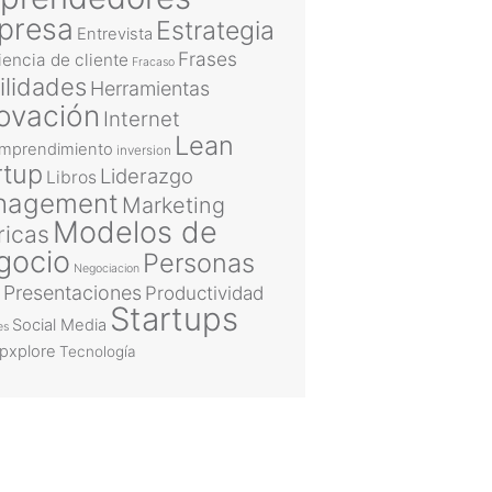
presa
Estrategia
Entrevista
Frases
iencia de cliente
Fracaso
ilidades
Herramientas
ovación
Internet
Lean
emprendimiento
inversion
rtup
Liderazgo
Libros
nagement
Marketing
Modelos de
ricas
gocio
Personas
Negociacion
Presentaciones
Productividad
Startups
Social Media
es
upxplore
Tecnología