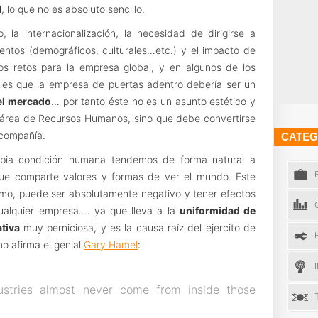
d
, lo que no es absoluto sencillo.
la internacionalización, la necesidad de dirigirse a
ntos (demográficos, culturales…etc.) y el impacto de
os retos para la empresa global, y en algunos de los
Y es que la empresa de puertas adentro debería ser un
 el mercado
… por tanto éste no es un asunto estético y
l área de Recursos Humanos, sino que debe convertirse
 compañía.
CATEG
opia condición humana tendemos de forma natural a
que comparte valores y formas de ver el mundo. Este
smo, puede ser absolutamente negativo y tener efectos
ualquier empresa…. ya que lleva a la
uniformidad de
tiva
muy perniciosa, y es la causa raíz del ejercito de
o afirma el genial
Gary Hamel
:
dustries almost never come from inside those