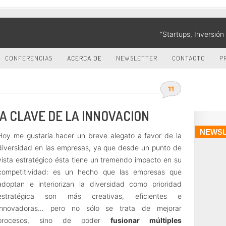
“Startups, Inversió
CONFERENCIAS
ACERCA DE
NEWSLETTER
CONTACTO
P
11
A CLAVE DE LA INNOVACION
NEWSL
Hoy me gustaría hacer un breve alegato a favor de la
diversidad en las empresas, ya que desde un punto de
vista estratégico ésta tiene un tremendo impacto en su
competitividad: es un hecho que las empresas que
adoptan e interiorizan la diversidad como prioridad
estratégica son más creativas, eficientes e
innovadoras… pero no sólo se trata de mejorar
procesos, sino de poder
fusionar múltiples