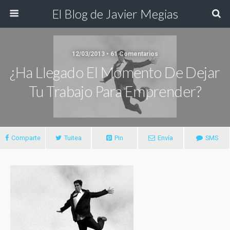
El Blog de Javier Megias
12/03/2013 • 61 Comentarios
¿Ha Llegado El Momento De Dejar
Tu Trabajo Para Emprender?
Comparte
Tuitea
Pin
Envía
SMS