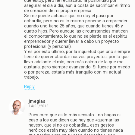
que estoy, pero he rechazado la posibilidad por
asegurar el día a día, aun a costa de sacrificar el ritmo
de creación de mi propia empresa.
Se me puede achacar que no doy el paso por
cobardía, pero no es lo mismo ponerse a emprender
cuando uno tiene 25 años, que cuando tienes 45 y
cuatro hijos. Pero aunque las circunstancias maticen
el comportamiento, lo que no se pierde es el espíritu
emprendedor y querer llevar a cabo un proyecto
profesional (y personal).
Y es por ésto último, por la inquietud que uno siempre
tiene de querer abordar nuevos proyectos, por lo que
llevo adelante el mío, con más calma de la que me
gustaría, pero siempre avanzando. Si fuese por miedo
o por pereza, estaría más tranquilo con mi actual
trabajo.
Reply
jmegias
14/03/2013
Pues creo que es lo más sensato… no hagas ni
caso a los que dicen que hay que «quemar las
naves», que si no es cobardía… esos gestos
heróicos están muy bien cuando no tienes nada