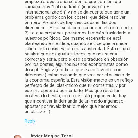
empieza a obsesionarse con lo que comienza a
llamarse hoy "I al cuadrado" (innovación +
internacionalización) y no se da cuenta que tiene un
problema gordo con los costes, que debe resolver
primero. Pienso que hay descuidos en las dos
direcciones, y que se deben cuidar con el mismo celo.
2) Lo que propones podríamos también trasladarlo a
nuestros políticos. Ese mismo escenario se está
planteando en política, cuando se dice que la única
salida de la crisis es con más austeridad. Ésta es una
palabra que nos gusta a todos, que nos suena
correcta y seria, pero si eso se traduce en obsesión
por los costes, algunos buenos economistas como
Joseph Stiglitz (confieso que es mi favorito con
diferencia) están avisando que va a ser el suicidio de
la economía española. Esta visión-macro es un reflejo
perfecto de del bias-micro que tú comentas, y por
eso me apetecía comentarlo. Más que recortar
costes a lo bestia, como se está proponiendo, hay
que incentivar la demanda de un modo ingenioso,
apostar por revalorizar lo mejor que hacemos..
un abrazo :-)
Reply
Javier Megias Terol