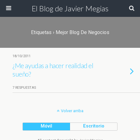
El Blog de Javier Megias
Etiquetas › Mejor Blog De Negocios
18/10/2011
¿Me ayudas a hacer realidad el
sueño?
7 RESPUESTAS
Volver arriba
Móvil
Escritorio