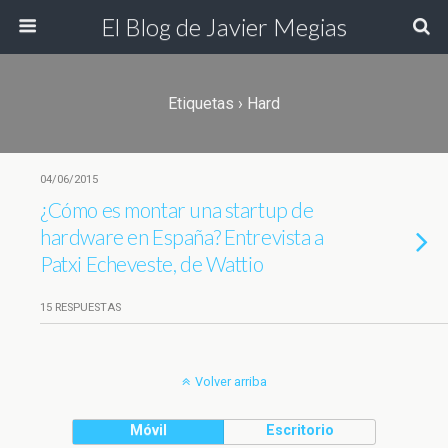
El Blog de Javier Megias
Etiquetas › Hard
04/06/2015
¿Cómo es montar una startup de
hardware en España? Entrevista a
Patxi Echeveste, de Wattio
15 RESPUESTAS
Volver arriba
Móvil
Escritorio