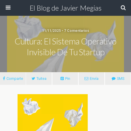
El Blog de Javier Megias
11/11/2025 • 7 Comentarios
Cultura: El Sistema Operativo
Invisible De Tu Startup
Comparte
Tuitea
Pin
Envía
SMS