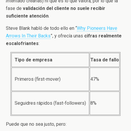
intentado crearlas
) ni qué es lo que valora, por lo que la
fase de
validación del cliente no suele recibir
suficiente atención
.
Steve Blank habló de todo ello en “
Why Pioneers Have
Arrows In Their Backs
”, y ofrecía unas
cifras realmente
escalofriantes
:
Tipo de empresa
Tasa de fallo
Primeros (first-mover)
47%
Seguidres rápidos (fast-followers)
8%
Puede que no sea justo, pero: