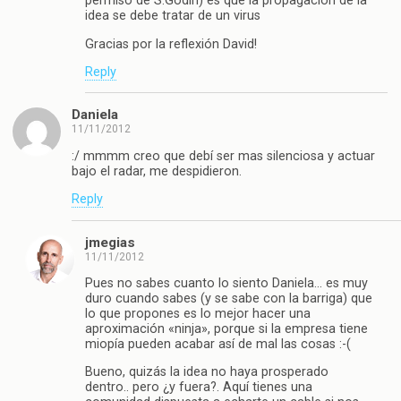
permiso de S.Godin) es que la propagación de la
idea se debe tratar de un virus
Gracias por la reflexión David!
Reply
Daniela
11/11/2012
:/ mmmm creo que debí ser mas silenciosa y actuar
bajo el radar, me despidieron.
Reply
jmegias
11/11/2012
Pues no sabes cuanto lo siento Daniela… es muy
duro cuando sabes (y se sabe con la barriga) que
lo que propones es lo mejor hacer una
aproximación «ninja», porque si la empresa tiene
miopía pueden acabar así de mal las cosas :-(
Bueno, quizás la idea no haya prosperado
dentro.. pero ¿y fuera?. Aquí tienes una