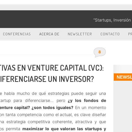
“Startups, Inversió
CONFERENCIAS
ACERCA DE
NEWSLETTER
CONTACTO
P
8
IVAS EN VENTURE CAPITAL (VC):
IFERENCIARSE UN INVERSOR?
NEWSL
e habla mucho de qué estrategias puede seguir una
tartup para diferenciarse… pero
¿y los fondos de
enture capital? ¿son todos iguales?
En un momento
on tanta competencia como el actual, es clave diseñar
na estrategia competitiva coherente, atractiva y que
os permita
maximizar lo que valoran las startups y