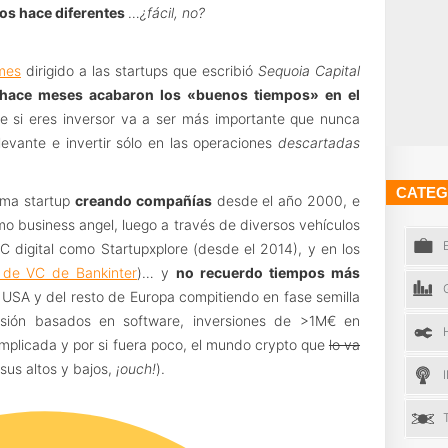
os hace diferentes
…
¿fácil, no?
mes
dirigido a las startups que escribió
Sequoia Capital
hace meses acabaron los «buenos tiempos» en el
ue si eres inversor va a ser más importante que nunca
elevante e invertir sólo en las operaciones
descartadas
CATEG
tema startup
creando compañías
desde el año 2000, e
 business angel, luego a través de diversos vehículos
 digital como Startupxplore (desde el 2014), y en los
 de VC de Bankinter
)… y
no recuerdo tiempos más
 USA y del resto de Europa compitiendo en fase semilla
sión basados en software, inversiones de >1M€ en
mplicada y por si fuera poco, el mundo crypto que
lo va
sus altos y bajos,
¡ouch!
).