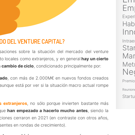
Em
Exper
Hab
Inn
NDO DEL VENTURE CAPITAL?
Intra
Sta
aciones sobre la situación del mercado del venture
Ma
to locales como extranjeros, y en general
hay un cierto
Met
 cambio de ciclo
, condicionado principalmente por:
Ne
cado
, con más de 2.000M€ en nuevos fondos creados
Premio
aunque está por ver si la situación macro actual rompe
Reunion
Start
s extranjeros
, no sólo porque invierten bastante más
rque
han empezado a hacerlo mucho antes
, siendo la
ciones cerraron en 2021 (en contraste con otros años,
entes en rondas de crecimiento).