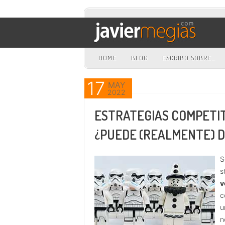
HOME
BLOG
ESCRIBO SOBRE…
Ir al contenido principal
Ir al contenido secundario
17
MAY
2022
ESTRATEGIAS COMPETIT
¿PUEDE (REALMENTE) D
S
s
v
c
u
n