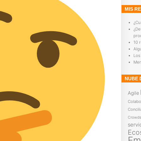
MIS R
¿Cu
¿De
pro
10 
Alg
Los
Men
NUBE 
Agile
Colabo
Concili
Crowds
servi
Eco
Em