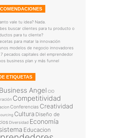
ECOMENDACIONES
anto vale tu idea? Nada.
bes buscar clientes para tu producto o
ductos para tu cliente?
recetas para matar la innovación
unos modelos de negocio innovadores
 7 pecados capitales del emprendedor
os business plan y más funnel
DE ETIQUETAS
Business Angel
CIO
Competitividad
ración
Creatividad
Conferencias
acion
Cultura
Diseño de
ourcing
Economía
cios
Diversidad
sistema
Educacion
prendedores