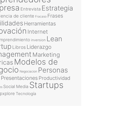
presa
Estrategia
Entrevista
Frases
iencia de cliente
Fracaso
ilidades
Herramientas
ovación
Internet
Lean
emprendimiento
inversion
rtup
Liderazgo
Libros
nagement
Marketing
Modelos de
ricas
gocio
Personas
Negociacion
Presentaciones
Productividad
Startups
Social Media
es
upxplore
Tecnología