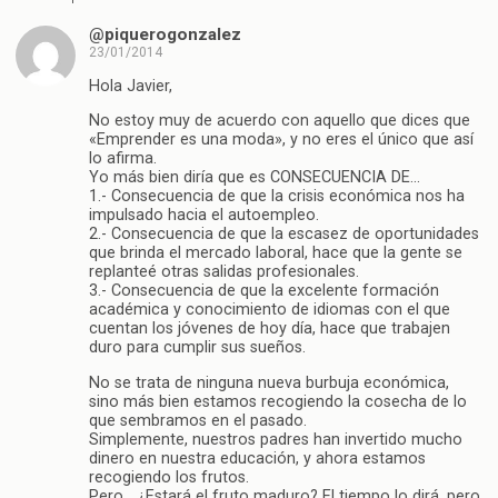
@piquerogonzalez
23/01/2014
Hola Javier,
No estoy muy de acuerdo con aquello que dices que
«Emprender es una moda», y no eres el único que así
lo afirma.
Yo más bien diría que es CONSECUENCIA DE…
1.- Consecuencia de que la crisis económica nos ha
impulsado hacia el autoempleo.
2.- Consecuencia de que la escasez de oportunidades
que brinda el mercado laboral, hace que la gente se
replanteé otras salidas profesionales.
3.- Consecuencia de que la excelente formación
académica y conocimiento de idiomas con el que
cuentan los jóvenes de hoy día, hace que trabajen
duro para cumplir sus sueños.
No se trata de ninguna nueva burbuja económica,
sino más bien estamos recogiendo la cosecha de lo
que sembramos en el pasado.
Simplemente, nuestros padres han invertido mucho
dinero en nuestra educación, y ahora estamos
recogiendo los frutos.
Pero… ¿Estará el fruto maduro? El tiempo lo dirá, pero